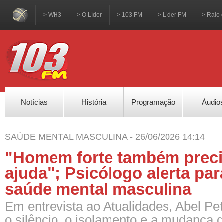
> WH3
> O Líder
> 103 FM
> Líder FM
> Raio 
Notícias
História
Programação
Áudio
SAÚDE MENTAL MASCULINA - 26/06/2026 14:14
"Homem forte também preci
ajuda"; Psicólogo alerta par
saúde mental masculina
Em entrevista ao Atualidades, Abel Pe
o silêncio, o isolamento e a mudança