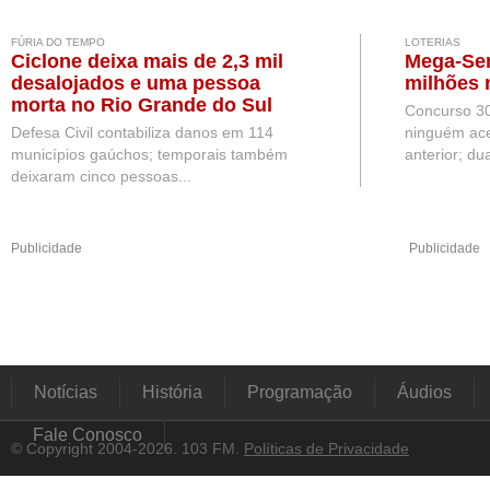
FÚRIA DO TEMPO
LOTERIAS
Ciclone deixa mais de 2,3 mil
Mega-Sen
desalojados e uma pessoa
milhões 
morta no Rio Grande do Sul
Concurso 3
Defesa Civil contabiliza danos em 114
ninguém ace
municípios gaúchos; temporais também
anterior; du
deixaram cinco pessoas...
Publicidade
Publicidade
Notícias
História
Programação
Áudios
Fale Conosco
© Copyright 2004-2026. 103 FM.
Políticas de Privacidade