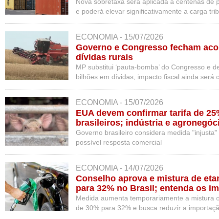
Nova sobretaxa será aplicada a centenas de p
e poderá elevar significativamente a carga tr
norte-americano.
ECONOMIA - 15/07/2026
Governo e Congresso fecham aco
dívidas rurais
MP substitui ‘pauta-bomba’ do Congresso e d
bilhões em dívidas; impacto fiscal ainda será 
ECONOMIA - 15/07/2026
EUA devem confirmar tarifa de 2
brasileiros; indústria e agronegó
afetados
Governo brasileiro considera medida "injusta"
possível resposta comercial
ECONOMIA - 14/07/2026
Conselho aprova e mistura de eta
para 32% no Brasil; entenda os i
Medida aumenta temporariamente a mistura ob
de 30% para 32% e busca reduzir a importaç