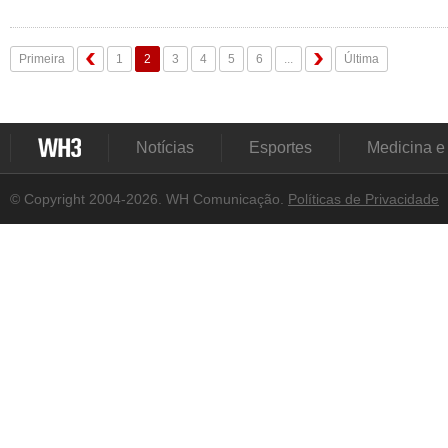
Primeira
1
2
3
4
5
6
...
Última
Notícias
Esportes
Medicina e
© Copyright 2004-2026. WH Comunicação.
Políticas de Privacidade