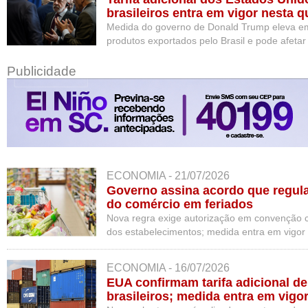
brasileiros entra em vigor nesta qu
Medida do governo de Donald Trump eleva em
produtos exportados pelo Brasil e pode afetar
economia.
Publicidade
ECONOMIA - 21/07/2026
Governo assina acordo que regu
do comércio em feriados
Nova regra exige autorização em convenção co
dos estabelecimentos; medida entra em vigor
ECONOMIA - 16/07/2026
EUA confirmam tarifa adicional d
brasileiros; medida entra em vigor