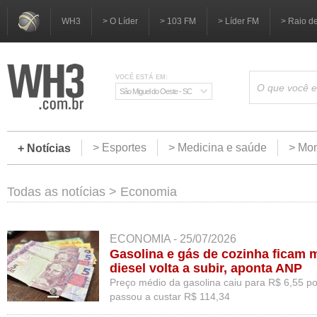
WH3
> O Líder
> 103 FM
> Líder FM
> Raio d
VOCÊ ESTÁ EM:
São Miguel do Oeste - SC
> Esportes
> Medicina e saúde
> Mom
+ Notícias
Todas as notícias
>
Economia
ECONOMIA - 25/07/2026
Gasolina e gás de cozinha ficam 
diesel volta a subir, aponta ANP
Preço médio da gasolina caiu para R$ 6,55 por 
passou a custar R$ 114,34