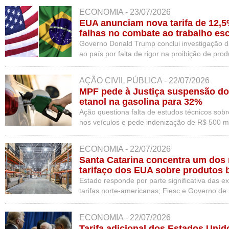
ECONOMIA - 23/07/2026
EUA anunciam nova tarifa de 12,5%
falhas no combate ao trabalho es
Governo Donald Trump conclui investigação d
ao país por falta de rigor na proibição de prod
AÇÃO CIVIL PÚBLICA - 22/07/2026
MPF pede à Justiça suspensão do
etanol na gasolina para 32%
Ação questiona falta de estudos técnicos so
nos veículos e pede indenização de R$ 500 m
coletivos.
ECONOMIA - 22/07/2026
Santa Catarina concentra um dos
tarifaço dos EUA sobre produtos b
Estado responde por parte significativa das 
tarifas norte-americanas; Fiesc e Governo d
reduzir os prejuízos ao setor produtivo.
ECONOMIA - 22/07/2026
Tarifa adicional dos Estados Uni