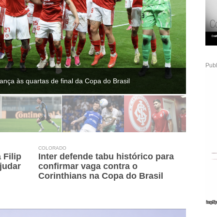
Publ
ança às quartas de final da Copa do Brasil
COLORADO
Filip
Inter defende tabu histórico para
ajudar
confirmar vaga contra o
Corinthians na Copa do Brasil