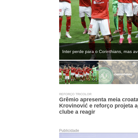
Inter perde para o Corinthians, mas av
REFORÇO TRICOLOR
Grêmio apresenta meia croata 
Krovinović e reforço projeta 
clube a reagir
Publicidade