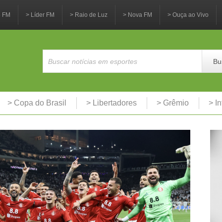
3 FM
> Líder FM
> Raio de Luz
> Nova FM
> Ouça ao Vivo
Bu
> Copa do Brasil
> Libertadores
> Grêmio
> In