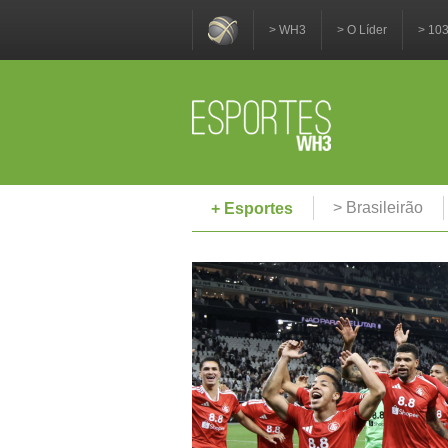
> WH3
> O Líder
> 10
> Brasileirão
+ Esportes