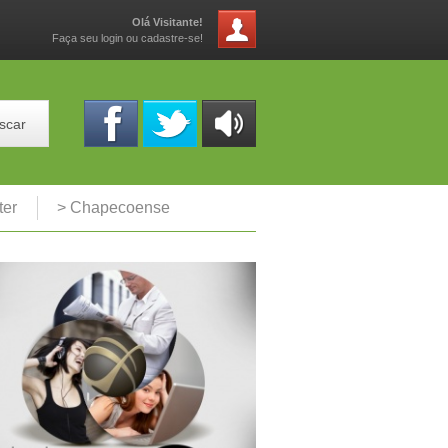
Olá Visitante!
Faça seu login ou cadastre-se!
scar
OUÇA
ONLINE
ter
> Chapecoense