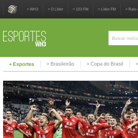
> WH3
> O Líder
> 103 FM
> Líder FM
> Raio 
> Brasileirão
> Copa do Brasil
>
+ Esportes