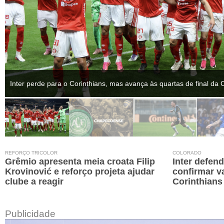
Inter perde para o Corinthians, mas avança às quartas de final da 
REFORÇO TRICOLOR
COLORADO
Grêmio apresenta meia croata Filip
Inter defend
Krovinović e reforço projeta ajudar
confirmar v
clube a reagir
Corinthians
Publicidade