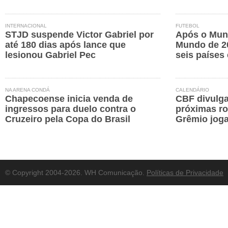
INTERNACIONAL
FUTEBOL
STJD suspende Victor Gabriel por
Após o Mund
até 180 dias após lance que
Mundo de 2
lesionou Gabriel Pec
seis países 
NA ARENA CONDÁ
CALENDÁRIO
Chapecoense inicia venda de
CBF divulga
ingressos para duelo contra o
próximas ro
Cruzeiro pela Copa do Brasil
Grêmio joga
© Copyright 2004-2026. WH Comunicação.
Políticas de Privacidade