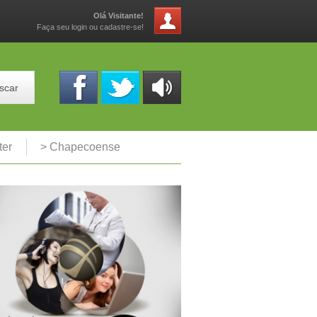
Olá Visitante!
Faça seu login ou cadastre-se!
scar
OUÇA
ONLINE
ter
> Chapecoense