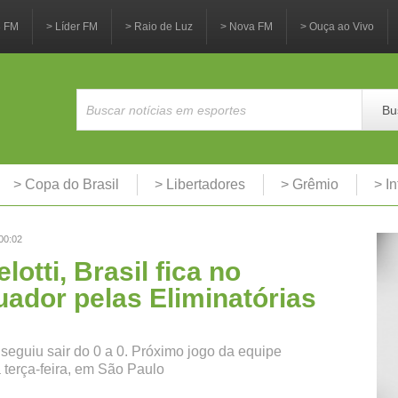
3 FM
> Líder FM
> Raio de Luz
> Nova FM
> Ouça ao Vivo
Bu
> Copa do Brasil
> Libertadores
> Grêmio
> In
00:02
lotti, Brasil fica no
ador pelas Eliminatórias
seguiu sair do 0 a 0. Próximo jogo da equipe
a terça-feira, em São Paulo