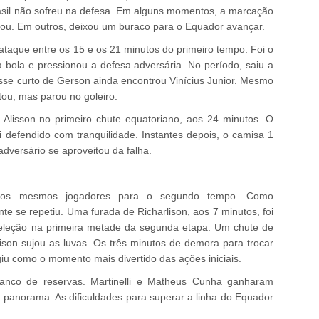
sil não sofreu na defesa. Em alguns momentos, a marcação
onou. Em outros, deixou um buraco para o Equador avançar.
taque entre os 15 e os 21 minutos do primeiro tempo. Foi o
 bola e pressionou a defesa adversária. No período, saiu a
se curto de Gerson ainda encontrou Vinícius Junior. Mesmo
ou, mas parou no goleiro.
ro Alisson no primeiro chute equatoriano, aos 24 minutos. O
 defendido com tranquilidade. Instantes depois, o camisa 1
adversário se aproveitou da falha.
 os mesmos jogadores para o segundo tempo. Como
e se repetiu. Uma furada de Richarlison, aos 7 minutos, foi
Seleção na primeira metade da segunda etapa. Um chute de
son sujou as luvas. Os três minutos de demora para trocar
iu como o momento mais divertido das ações iniciais.
o banco de reservas. Martinelli e Matheus Cunha ganharam
panorama. As dificuldades para superar a linha do Equador