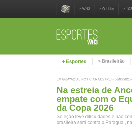
> WH3
> O Líder
> 10
> Brasileirão
+ Esportes
EM GUAYAQUIL NOTÍCIA NA ESTREI - 06/06/2025 
Na estreia de Ance
empate com o Equ
da Copa 2026
Seleção teve dificuldades e não con
brasileira será contra o Paraguai, n