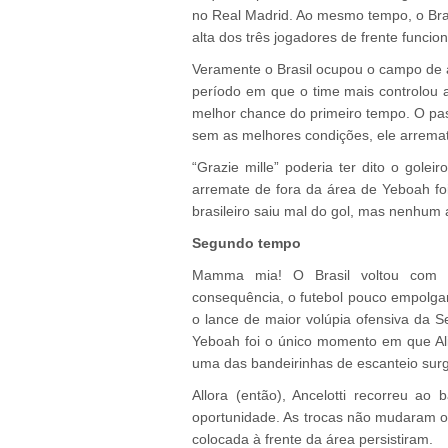
no Real Madrid. Ao mesmo tempo, o Bra
alta dos três jogadores de frente funci
Veramente o Brasil ocupou o campo de a
período em que o time mais controlou a
melhor chance do primeiro tempo. O pas
sem as melhores condições, ele arremat
“Grazie mille” poderia ter dito o golei
arremate de fora da área de Yeboah foi
brasileiro saiu mal do gol, mas nenhum 
Segundo tempo
Mamma mia! O Brasil voltou com
consequência, o futebol pouco empolgant
o lance de maior volúpia ofensiva da 
Yeboah foi o único momento em que Ali
uma das bandeirinhas de escanteio surg
Allora (então), Ancelotti recorreu a
oportunidade. As trocas não mudaram o 
colocada à frente da área persistiram.