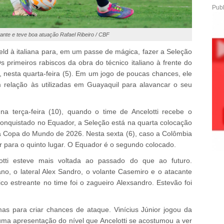
Publ
ante e teve boa atuação Rafael Ribeiro / CBF
eld à italiana para, em um passe de mágica, fazer a Seleção
s primeiros rabiscos da obra do técnico italiano à frente do
, nesta quarta-feira (5). Em um jogo de poucas chances, ele
 relação às utilizadas em Guayaquil para alavancar o seu
na terça-feira (10), quando o time de Ancelotti recebe o
onquistado no Equador, a Seleção está na quarta colocação
a Copa do Mundo de 2026. Nesta sexta (6), caso a Colômbia
ir para o quinto lugar. O Equador é o segundo colocado.
otti esteve mais voltada ao passado do que ao futuro.
ano, o lateral Alex Sandro, o volante Casemiro e o atacante
co estreante no time foi o zagueiro Alexsandro. Estevão foi
as para criar chances de ataque. Vinícius Júnior jogou da
ma apresentação do nível que Ancelotti se acostumou a ver