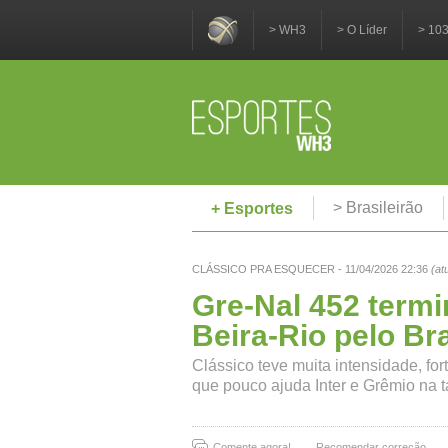
> WH3
> O Líder
> 10
> Brasileirão
+ Esportes
CLÁSSICO PRA ESQUECER - 11/04/2026 22:36
(at
Gre-Nal 452 term
Beira-Rio pelo Bra
Clássico teve muita intensidade, for
que pouco ajuda Inter e Grêmio na t
Comente agora!
Recomendar correção