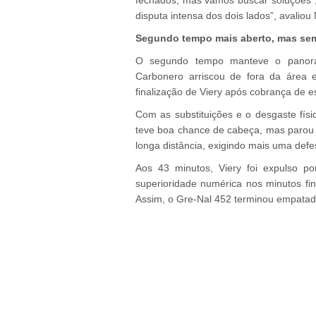
fechados, mas vamos buscar soluções”, 
disputa intensa dos dois lados”, avaliou
Segundo tempo mais aberto, mas se
O segundo tempo manteve o panora
Carbonero arriscou de fora da área 
finalização de Viery após cobrança de e
Com as substituições e o desgaste físic
teve boa chance de cabeça, mas parou 
longa distância, exigindo mais uma defe
Aos 43 minutos, Viery foi expulso p
superioridade numérica nos minutos fin
Assim, o Gre-Nal 452 terminou empatad