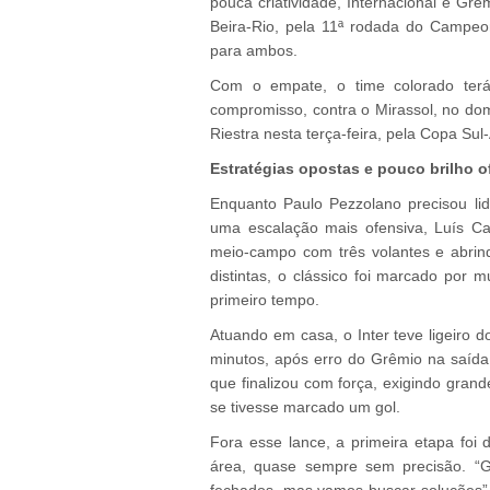
pouca criatividade, Internacional e Gr
Beira-Rio, pela 11ª rodada do Campeon
para ambos.
Com o empate, o time colorado ter
compromisso, contra o Mirassol, no dom
Riestra nesta terça-feira, pela Copa Su
Estratégias opostas e pouco brilho o
Enquanto Paulo Pezzolano precisou li
uma escalação mais ofensiva, Luís Ca
meio-campo com três volantes e abrin
distintas, o clássico foi marcado por 
primeiro tempo.
Atuando em casa, o Inter teve ligeiro 
minutos, após erro do Grêmio na saída 
que finalizou com força, exigindo gra
se tivesse marcado um gol.
Fora esse lance, a primeira etapa foi d
área, quase sempre sem precisão. “Gr