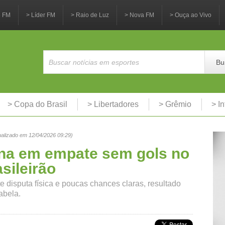
3 FM
> Líder FM
> Raio de Luz
> Nova FM
> Ouça ao Vivo
Bu
> Copa do Brasil
> Libertadores
> Grêmio
> In
ualizado em 12/04/2026 09:29)
ina em empate sem gols no
sileirão
te disputa física e poucas chances claras, resultado
abela.