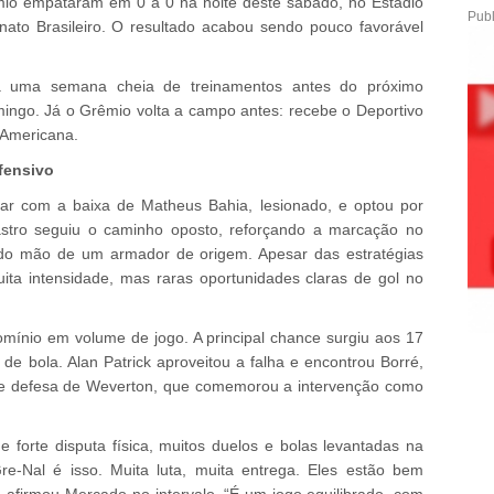
êmio empataram em 0 a 0 na noite deste sábado, no Estádio
Publ
ato Brasileiro. O resultado acabou sendo pouco favorável
á uma semana cheia de treinamentos antes do próximo
ingo. Já o Grêmio volta a campo antes: recebe o Deportivo
l-Americana.
fensivo
dar com a baixa de Matheus Bahia, lesionado, e optou por
stro seguiu o caminho oposto, reforçando a marcação no
do mão de um armador de origem. Apesar das estratégias
muita intensidade, mas raras oportunidades claras de gol no
domínio em volume de jogo. A principal chance surgiu aos 17
de bola. Alan Patrick aproveitou a falha e encontrou Borré,
nde defesa de Weverton, que comemorou a intervenção como
e forte disputa física, muitos duelos e bolas levantadas na
e-Nal é isso. Muita luta, muita entrega. Eles estão bem