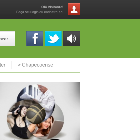
Olá Visitante!
Faça seu login ou cadastre-se!
scar
OUÇA
ONLINE
ter
> Chapecoense