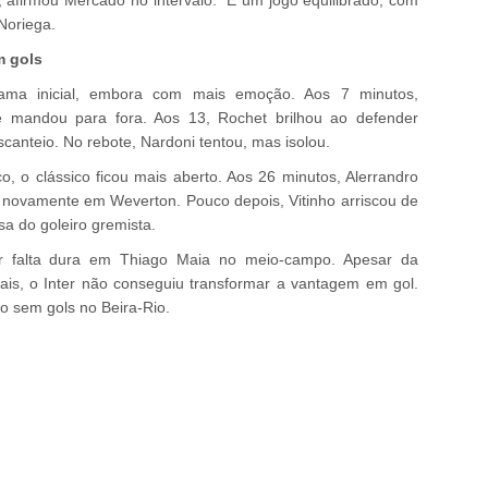
afirmou Mercado no intervalo. “É um jogo equilibrado, com
 Noriega.
m gols
ma inicial, embora com mais emoção. Aos 7 minutos,
e mandou para fora. Aos 13, Rochet brilhou ao defender
scanteio. No rebote, Nardoni tentou, mas isolou.
o, o clássico ficou mais aberto. Aos 26 minutos, Alerrandro
novamente em Weverton. Pouco depois, Vitinho arriscou de
sa do goleiro gremista.
or falta dura em Thiago Maia no meio-campo. Apesar da
ais, o Inter não conseguiu transformar a vantagem em gol.
o sem gols no Beira-Rio.