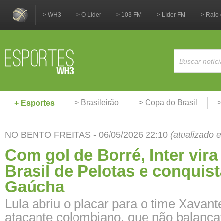
> WH3
> O Líder
> 103 FM
> Líder FM
> Raio 
> Brasileirão
> Copa do Brasil
>
+ Esportes
NO BENTO FREITAS - 06/05/2026 22:10
(atualizado 
Com gol de Borré, Inter vira
Brasil de Pelotas e conquis
Gaúcha
Lula abriu o placar para o time Xavante
atacante colombiano, que não balança