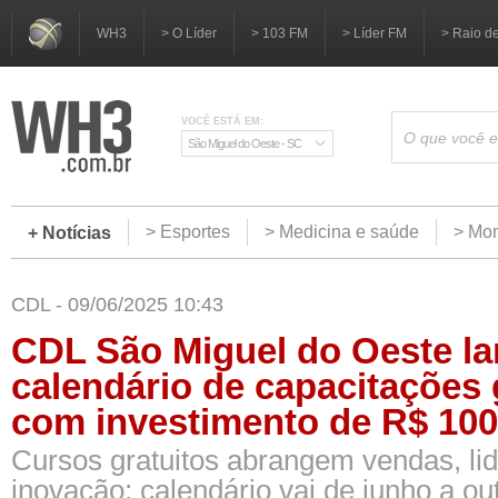
WH3
> O Líder
> 103 FM
> Líder FM
> Raio d
VOCÊ ESTÁ EM:
São Miguel do Oeste - SC
> Esportes
> Medicina e saúde
> Mom
+ Notícias
CDL - 09/06/2025 10:43
CDL São Miguel do Oeste l
calendário de capacitações 
com investimento de R$ 100
Cursos gratuitos abrangem vendas, li
inovação; calendário vai de junho a ou