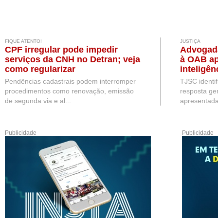
FIQUE ATENTO!
JUSTIÇA
CPF irregular pode impedir
Advogad
serviços da CNH no Detran; veja
à OAB ap
como regularizar
inteligên
Pendências cadastrais podem interromper
TJSC identif
procedimentos como renovação, emissão
resposta ge
de segunda via e al...
apresentada 
Publicidade
Publicidade