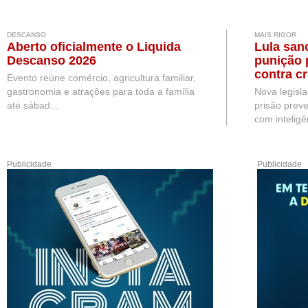
DESCANSO
MAIS RIGOR
Aberto oficialmente o Liquida
Lula san
Descanso 2026
punição 
contra c
Evento reúne comércio, agricultura familiar,
na intern
gastronomia e atrações para toda a família
Nova legisl
até sábad...
prisão preve
com inteligên
Publicidade
Publicidade