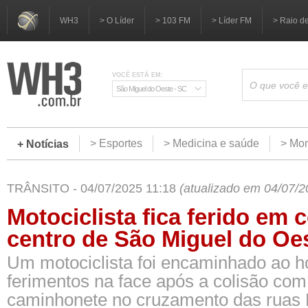
WH3
> O Líder
> 103 FM
> Líder FM
> Raio d
VOCÊ ESTÁ EM:
São Miguel do Oeste - SC
> Esportes
> Medicina e saúde
> Mom
+ Notícias
TRÂNSITO - 04/07/2025 11:18
(atualizado em 04/07/2
Motociclista fica ferido em 
centro de São Miguel do Oe
Um motociclista foi encaminhado ao h
ferimentos na face após a colisão co
caminhonete no cruzamento das ruas M