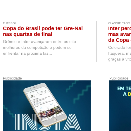
FUTEBOL
CLASSIFICADO
Copa do Brasil pode ter Gre-Nal
Inter per
nas quartas de final
mas avan
da Copa 
Grêmio e Inter avançaram entre os oito
melhores da competição e podem se
Colorado fo
enfrentar na próxima fas...
Itaquera, ma
graças à vitó
Publicidade
Publicidade