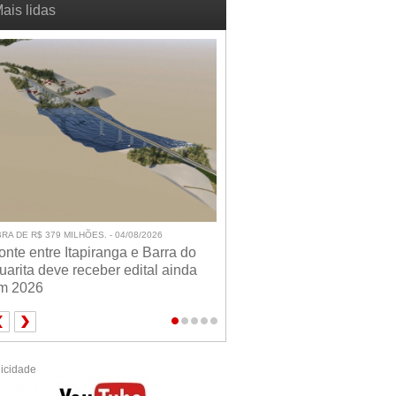
ais lidas
RA DE R$ 379 MILHÕES. - 04/08/2026
onte entre Itapiranga e Barra do
uarita deve receber edital ainda
m 2026
icidade