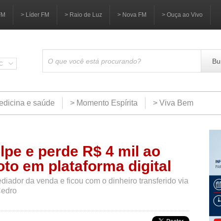
FM
> Líder FM
> Raio de Luz
> Nova FM
> Ouça ao Vivo
Bu
SC
edicina e saúde
> Momento Espírita
> Viva Bem
pe e perde R$ 4 mil ao
to em plataforma digital
diador da venda e ficou com o dinheiro transferido via
Cedro