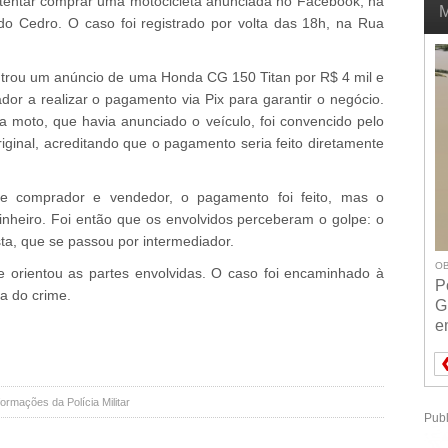
 tentar comprar uma motocicleta anunciada no Facebook, na
M
do Cedro. O caso foi registrado por volta das 18h, na Rua
controu um anúncio de uma Honda CG 150 Titan por R$ 4 mil e
dor a realizar o pagamento via Pix para garantir o negócio.
moto, que havia anunciado o veículo, foi convencido pelo
riginal, acreditando que o pagamento seria feito diretamente
re comprador e vendedor, o pagamento foi feito, mas o
dinheiro. Foi então que os envolvidos perceberam o golpe: o
ista, que se passou por intermediador.
OB
a e orientou as partes envolvidas. O caso foi encaminhado à
P
ia do crime.
G
e
rmações da Polícia Militar
Publ