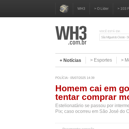
WH3
> O Líder
> 103 
VOCÊ ESTÁ EM:
São Miguel do Oeste - 
> Esportes
> M
+ Notícias
POLÍCIA - 05/07/2025 14:39
Homem cai em gol
tentar comprar mo
Estelionatário se passou por interme
Pix; caso ocorreu em São José do 