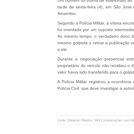
Um homem foi vítima de estelionato ao
tarde de sexta-feira (4), em São José 
Amambui.
Segundo a Polícia Militar, a vítima en
foi orientada por um suposto intermedia
Ao mesmo tempo, o verdadeiro dono da 
mesmo golpista a retirar a publicação o
a ele.
Durante a negociação presencial ent
proprietário do veículo não recebeu o 
valor havia sido transferido para o golp
A Polícia Militar registrou a ocorrênci
Polícia Civil, que deve investigar a autor
Fonte: Eduardo Oliveira / WH Comunicações com info