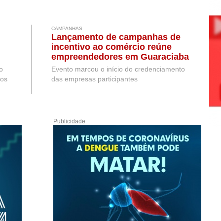
CAMPANHAS
Lançamento de campanhas de
incentivo ao comércio reúne
empreendedores em Guaraciaba
o
Evento marcou o início do credenciamento
hos
das empresas participantes
Publicidade