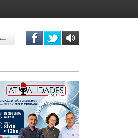
scar
OUÇA
ONLINE