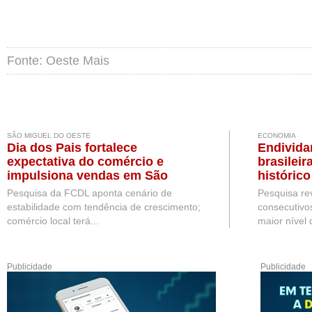
Fonte: Oeste Mais
SÃO MIGUEL DO OESTE
ECONOMIA
Dia dos Pais fortalece
Endivida
expectativa do comércio e
brasileir
impulsiona vendas em São
históric
Miguel do Oeste
CNC
Pesquisa da FCDL aponta cenário de
Pesquisa re
estabilidade com tendência de crescimento;
consecutivos
comércio local terá...
maior nível d
Publicidade
Publicidade