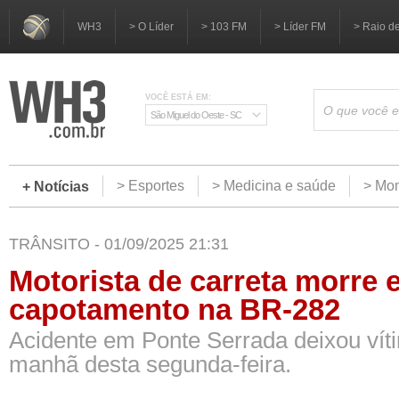
WH3
> O Líder
> 103 FM
> Líder FM
> Raio d
VOCÊ ESTÁ EM:
São Miguel do Oeste - SC
> Esportes
> Medicina e saúde
> Mom
+ Notícias
TRÂNSITO - 01/09/2025 21:31
Motorista de carreta morre 
capotamento na BR-282
Acidente em Ponte Serrada deixou víti
manhã desta segunda-feira.