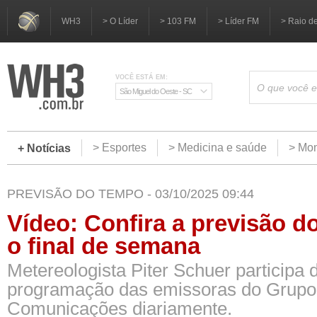
WH3
> O Líder
> 103 FM
> Líder FM
> Raio d
VOCÊ ESTÁ EM:
São Miguel do Oeste - SC
> Esportes
> Medicina e saúde
> Mom
+ Notícias
PREVISÃO DO TEMPO - 03/10/2025 09:44
Vídeo: Confira a previsão d
o final de semana
Metereologista Piter Schuer participa 
programação das emissoras do Grup
Comunicações diariamente.