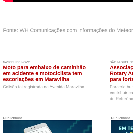
Fonte: WH Comunicações com informações do Meteoro
NASCEU DE NOVO
SÃO MIGUEL D
Moto para embaixo de caminhão
Associaç
em acidente e motociclista tem
Rotary A
escoriações em Maravilha
para for
pessoas
Colisão foi registrada na Avenida Maravilha
Parceria bu
Miguel d
contribuir c
de Referênc.
Publicidade
Publicidade