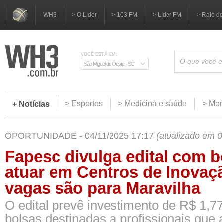
WH3
> O Líder
> 103 FM
> Líder FM
> Raio d
VOCÊ ESTÁ EM:
São Miguel do Oeste - SC
> Esportes
> Medicina e saúde
> Mom
+ Notícias
OPORTUNIDADE - 04/11/2025 17:17
(atualizado em 
Fapesc divulga edital com b
atuar em Centros de Inovaç
vagas são para Maravilha
O edital prevê investimento de R$ 1,7
bolsas destinadas a profissionais que 