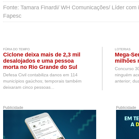
Fonte: Tamara Finardi/ WH Comunicações/ Líder co
Fapesc
FÚRIA DO TEMPO
LOTERIAS
Ciclone deixa mais de 2,3 mil
Mega-Sen
desalojados e uma pessoa
milhões 
morta no Rio Grande do Sul
Concurso 3
Defesa Civil contabiliza danos em 114
ninguém ace
municípios gaúchos; temporais também
anterior; du
deixaram cinco pessoas...
Publicidade
Publicidade