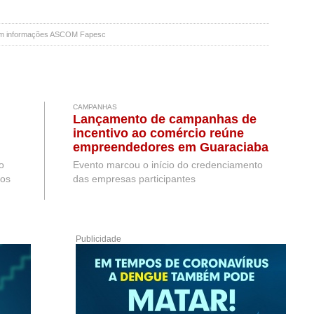
com informações ASCOM Fapesc
CAMPANHAS
Lançamento de campanhas de
incentivo ao comércio reúne
empreendedores em Guaraciaba
o
Evento marcou o início do credenciamento
hos
das empresas participantes
Publicidade