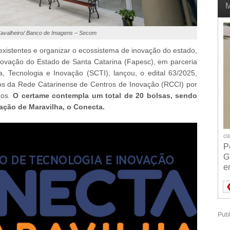
M
 Cavalheiro/ Banco de Imagens – Secom
 existentes e organizar o ecossistema de inovação do estado,
ovação do Estado de Santa Catarina (Fapesc), em parceria
, Tecnologia e Inovação (SCTI), lançou, o edital 63/2025,
os da Rede Catarinense de Centros de Inovação (RCCI) por
dos.
O certame contempla um total de 20 bolsas, sendo
ação de Maravilha, o Conecta.
OB
P
G
e
Publ