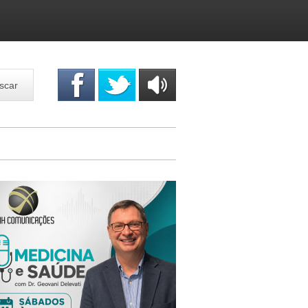
scar
OUÇA
ONLINE