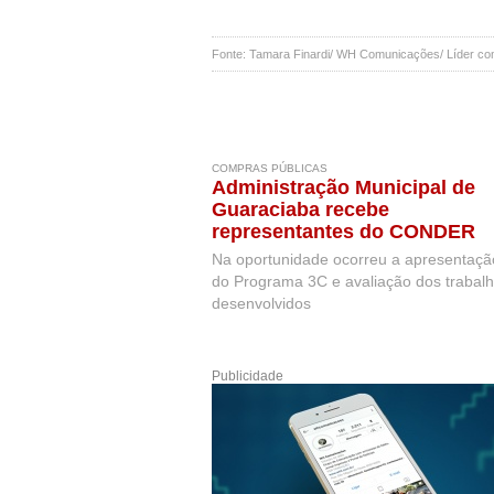
Fonte: Tamara Finardi/ WH Comunicações/ Líder 
COMPRAS PÚBLICAS
Administração Municipal de
Guaraciaba recebe
representantes do CONDER
Na oportunidade ocorreu a apresentaçã
do Programa 3C e avaliação dos trabal
desenvolvidos
Publicidade