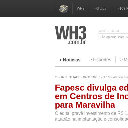
WH3
> O Líder
> 103 
VOCÊ ESTÁ EM:
São Miguel do Oeste - 
> Esportes
> M
+ Notícias
OPORTUNIDADE - 04/11/2025 17:17
(atualizado em
Fapesc divulga ed
em Centros de In
para Maravilha
O edital prevê investimento de R$ 1
atuarão na implantação e consolid