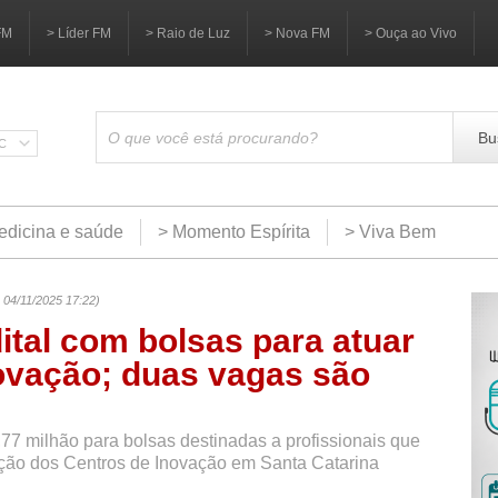
FM
> Líder FM
> Raio de Luz
> Nova FM
> Ouça ao Vivo
Bu
SC
edicina e saúde
> Momento Espírita
> Viva Bem
 04/11/2025 17:22)
ital com bolsas para atuar
ovação; duas vagas são
,77 milhão para bolsas destinadas a profissionais que
ação dos Centros de Inovação em Santa Catarina