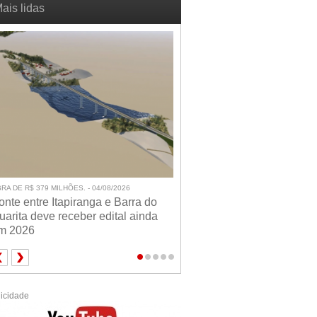
ais lidas
RA DE R$ 379 MILHÕES. - 04/08/2026
onte entre Itapiranga e Barra do
uarita deve receber edital ainda
m 2026
icidade