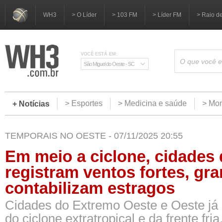
WH3
> O Líder
> 103 FM
> Líder FM
> Raio d
VOCÊ ESTÁ EM:
São Miguel do Oeste - SC
> Esportes
> Medicina e saúde
> Mom
+ Notícias
TEMPORAIS NO OESTE - 07/11/2025 20:55
Em meio a ciclone, cidades
registram ventos fortes, gra
contabilizam estragos
Cidades do Extremo Oeste e Oeste já 
do ciclone extratropical e da frente fri