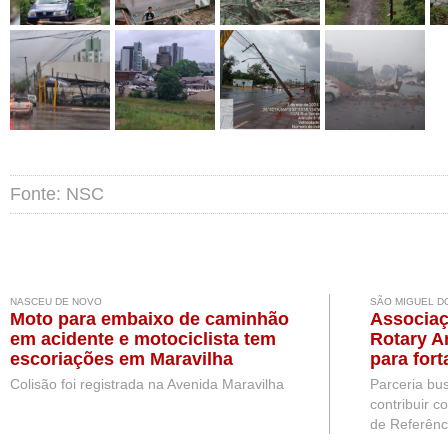
Fonte: NSC
NASCEU DE NOVO
SÃO MIGUEL D
Moto para embaixo de caminhão
Associaç
em acidente e motociclista tem
Rotary A
escoriações em Maravilha
para for
pessoas
Colisão foi registrada na Avenida Maravilha
Parceria bu
Miguel d
contribuir c
de Referênc.