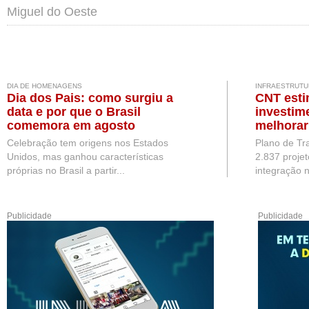
Miguel do Oeste
DIA DE HOMENAGENS
INFRAESTRUTU
Dia dos Pais: como surgiu a
CNT esti
data e por que o Brasil
investim
comemora em agosto
melhorar
Brasil
Celebração tem origens nos Estados
Plano de Tr
Unidos, mas ganhou características
2.837 projet
próprias no Brasil a partir...
integração n
Publicidade
Publicidade