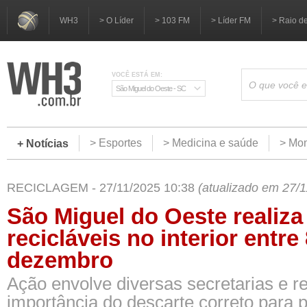
WH3
> O Líder
> 103 FM
> Líder FM
> Raio d
VOCÊ ESTÁ EM:
São Miguel do Oeste - SC
> Esportes
> Medicina e saúde
> Mom
+ Notícias
RECICLAGEM - 27/11/2025 10:38
(atualizado em 27/
São Miguel do Oeste realiza
recicláveis no interior entre
dezembro
Ação envolve diversas secretarias e re
importância do descarte correto para 