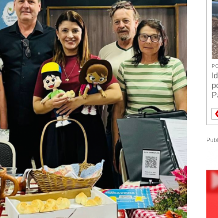
PO
I
p
P
Publ