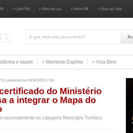
FM
> Líder FM
> Raio de Luz
> Nova FM
> Ouça ao Vivo
Bu
SC
edicina e saúde
> Momento Espírita
> Viva Bem
7:41
(atualizado em 04/12/2025 17:50)
certificado do Ministério
a a integrar o Mapa do
o
a nacionalmente na categoria Município Turístico