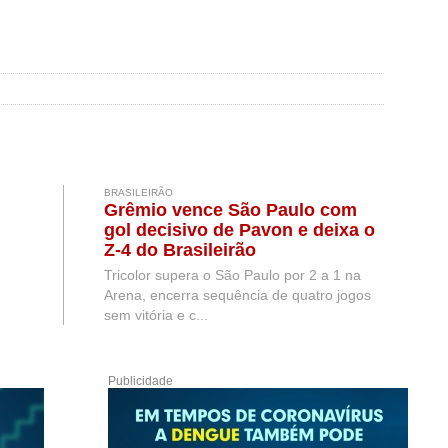
BRASILEIRÃO
Grêmio vence São Paulo com
gol decisivo de Pavon e deixa o
Z-4 do Brasileirão
Tricolor supera o São Paulo por 2 a 1 na
Arena, encerra sequência de quatro jogos
sem vitória e c...
Publicidade