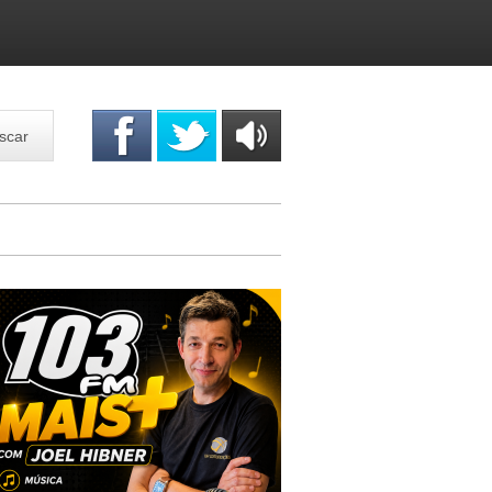
scar
OUÇA
ONLINE