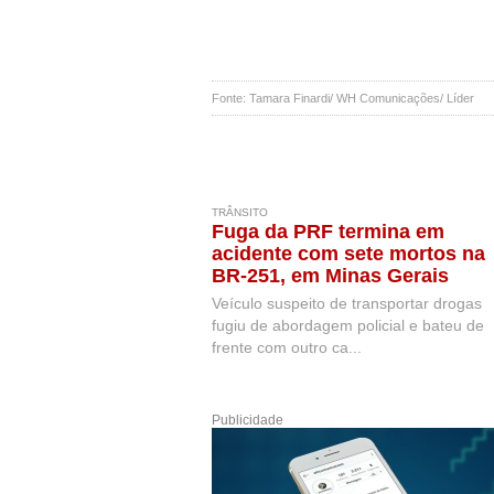
Fonte: Tamara Finardi/ WH Comunicações/ Líder
TRÂNSITO
Fuga da PRF termina em
acidente com sete mortos na
BR-251, em Minas Gerais
Veículo suspeito de transportar drogas
fugiu de abordagem policial e bateu de
frente com outro ca...
Publicidade