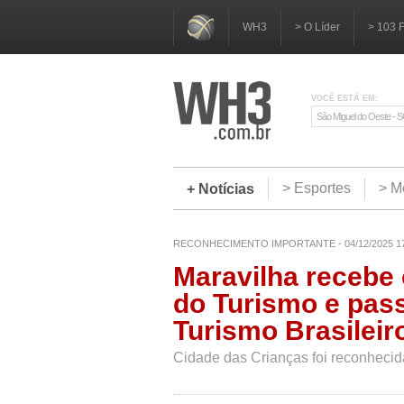
WH3
> O Líder
> 103 
VOCÊ ESTÁ EM:
São Miguel do Oeste - 
> Esportes
> M
+ Notícias
RECONHECIMENTO IMPORTANTE - 04/12/2025 1
Maravilha recebe 
do Turismo e pass
Turismo Brasileir
Cidade das Crianças foi reconhecid