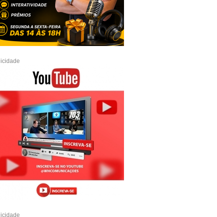
icidade
icidade