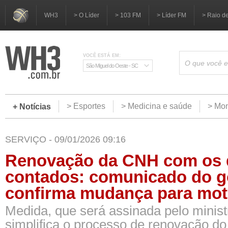
WH3
> O Líder
> 103 FM
> Líder FM
> Raio d
VOCÊ ESTÁ EM:
São Miguel do Oeste - SC
> Esportes
> Medicina e saúde
> Mom
+ Notícias
SERVIÇO - 09/01/2026 09:16
Renovação da CNH com os 
contados: comunicado do 
confirma mudança para mot
Medida, que será assinada pelo minist
simplifica o processo de renovação d