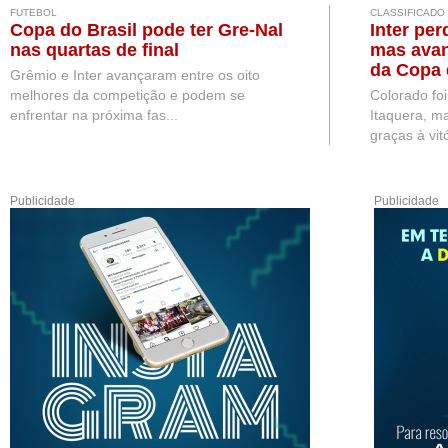
FUTEBOL
CLASSIFICADO
Copa do Brasil pode ter Gre-Nal
Inter per
nas quartas de final
mas avan
da Copa 
Grêmio e Inter avançaram entre os oito
melhores da competição e podem se
Colorado fo
enfrentar na próxima fas...
Itaquera, ma
graças à vitó
Publicidade
Publicidade