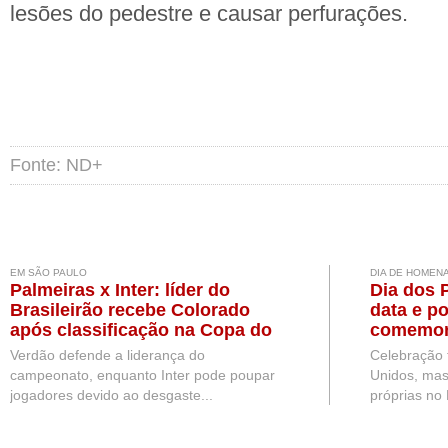
lesões do pedestre e causar perfurações.
Fonte: ND+
EM SÃO PAULO
DIA DE HOMEN
Palmeiras x Inter: líder do
Dia dos 
Brasileirão recebe Colorado
data e po
após classificação na Copa do
comemor
Brasil
Verdão defende a liderança do
Celebração 
campeonato, enquanto Inter pode poupar
Unidos, mas
jogadores devido ao desgaste...
próprias no B