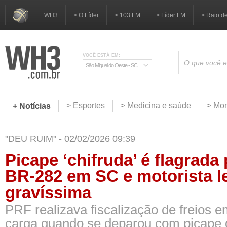
WH3
> O Líder
> 103 FM
> Líder FM
> Raio d
VOCÊ ESTÁ EM:
São Miguel do Oeste - SC
> Esportes
> Medicina e saúde
> Mom
+ Notícias
"DEU RUIM" - 02/02/2026 09:39
Picape ‘chifruda’ é flagrada
BR-282 em SC e motorista l
gravíssima
PRF realizava fiscalização de freios e
carga quando se deparou com picape 