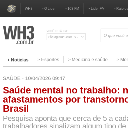
WH3
> O Líder
> 103 FM
> Líder FM
> Raio d
VOCÊ ESTÁ EM:
São Miguel do Oeste - SC
> Esportes
> Medicina e saúde
> Mom
+ Notícias
SAÚDE - 10/04/2026 09:47
Saúde mental no trabalho: 
afastamentos por transtorn
Brasil
Pesquisa aponta que cerca de 5 a cad
trabalhadores sinalizam algum tipo de 