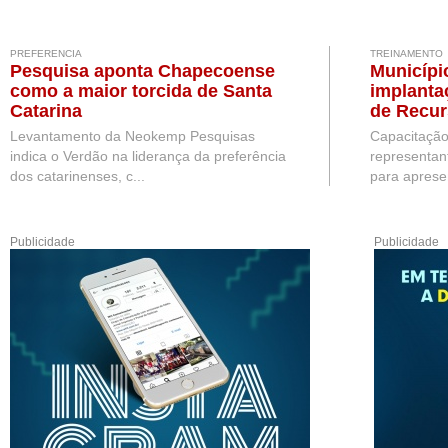
PREFERENCIA
TREINAMENTO
Pesquisa aponta Chapecoense
Municípi
como a maior torcida de Santa
implanta
Catarina
de Recu
Levantamento da Neokemp Pesquisas
Capacitação
indica o Verdão na liderança da preferência
representan
dos catarinenses, c...
para apresen
Publicidade
Publicidade