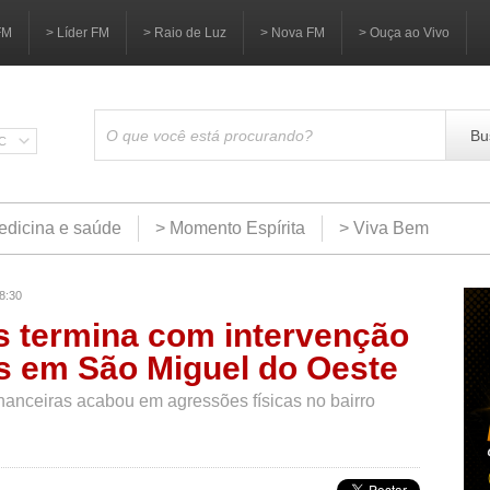
FM
> Líder FM
> Raio de Luz
> Nova FM
> Ouça ao Vivo
Bu
SC
edicina e saúde
> Momento Espírita
> Viva Bem
8:30
s termina com intervenção
s em São Miguel do Oeste
nanceiras acabou em agressões físicas no bairro