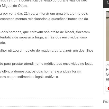
ábado (9), uma ocorrência de lesão corporal e vias de fato
M
ão Miguel do Oeste.
 por volta das 21h para intervir em uma briga entre dois
desentendimentos relacionados a questões financeiras da
os dois homens, que estavam sob efeito de álcool, trocaram
tentativa de separar a briga, a mãe dos envolvidos, uma
ada.
ulher utilizou um objeto de madeira para atingir um dos filhos
do para prestar atendimento médico aos envolvidos no local.
OB
P
violência doméstica, os dois homens e a idosa foram
G
para os procedimentos legais cabíveis.
e
Publ