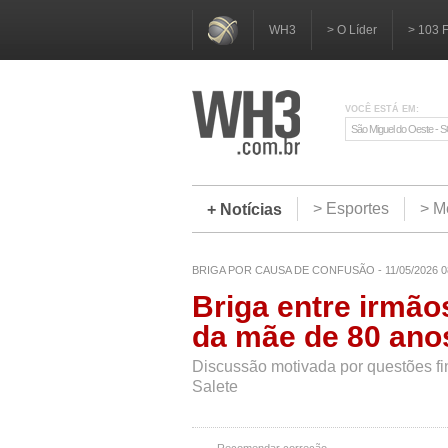
WH3
> O Líder
> 103 
VOCÊ ESTÁ EM:
São Miguel do Oeste - 
> Esportes
> M
+ Notícias
BRIGA POR CAUSA DE CONFUSÃO - 11/05/2026 0
Briga entre irmão
da mãe de 80 ano
Discussão motivada por questões fi
Salete