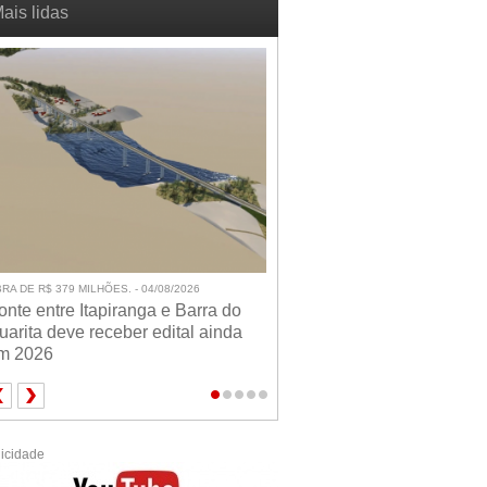
ais lidas
RA DE R$ 379 MILHÕES. - 04/08/2026
onte entre Itapiranga e Barra do
uarita deve receber edital ainda
m 2026
icidade