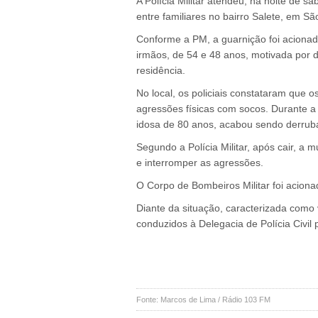
A Polícia Militar atendeu, na noite de s
entre familiares no bairro Salete, em S
Conforme a PM, a guarnição foi acionada
irmãos, de 54 e 48 anos, motivada por 
residência.
No local, os policiais constataram que 
agressões físicas com socos. Durante a 
idosa de 80 anos, acabou sendo derrub
Segundo a Polícia Militar, após cair, a m
e interromper as agressões.
O Corpo de Bombeiros Militar foi aciona
Diante da situação, caracterizada como 
conduzidos à Delegacia de Polícia Civil 
Fonte: Marcos de Lima / Rádio 103 FM