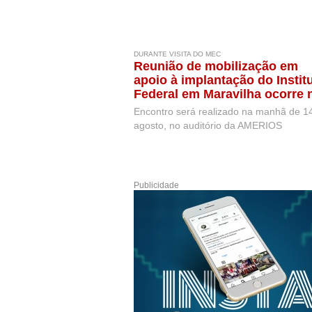
DURANTE VISITA DO MEC
Reunião de mobilização em
apoio à implantação do Instit
Federal em Maravilha ocorre 
próxima semana, durante visi
Encontro será realizado na manhã de 1
de representantes do MEC
agosto, no auditório da AMERIOS
Publicidade