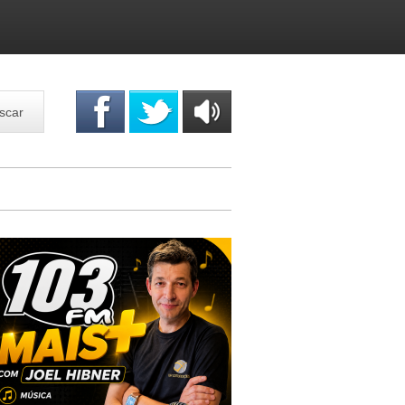
scar
OUÇA
ONLINE