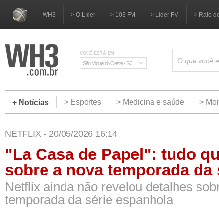
WH3
> O Líder
> 103 FM
> Líder FM
> Raio d
VOCÊ ESTÁ EM:
São Miguel do Oeste - SC
> Esportes
> Medicina e saúde
> Mom
+ Notícias
NETFLIX - 20/05/2026 16:14
"La Casa de Papel": tudo q
sobre a nova temporada da 
Netflix ainda não revelou detalhes sob
temporada da série espanhola