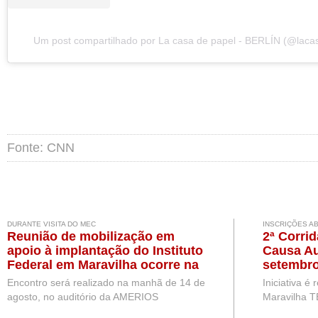
Um post compartilhado por La casa de papel - BERLÍN (@laca
Fonte: CNN
DURANTE VISITA DO MEC
INSCRIÇÕES A
Reunião de mobilização em
2ª Corri
apoio à implantação do Instituto
Causa Au
Federal em Maravilha ocorre na
setembro
próxima semana, durante visita
Encontro será realizado na manhã de 14 de
Iniciativa é
de representantes do MEC
agosto, no auditório da AMERIOS
Maravilha T