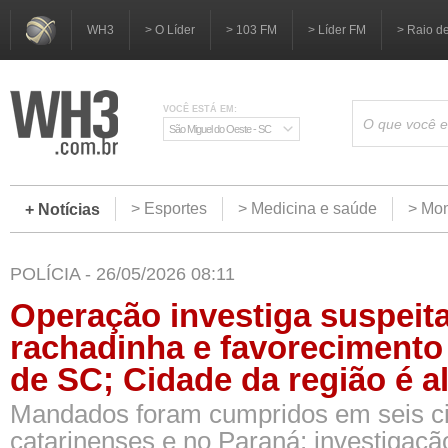
WH3
> O Líder
> 103 FM
> Líder FM
> Raio d
VOCÊ ESTÁ EM:
São Miguel do Oeste - SC
> Esportes
> Medicina e saúde
> Mom
+ Notícias
POLÍCIA - 26/05/2026 08:11
Operação investiga suspeit
rachadinha e favorecimento
de SC; Cidade da região é a
Mandados foram cumpridos em seis c
catarinenses e no Paraná; investigaçã