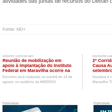
atividades das juntas de recursos do Detran 
Fonte: ND+
DURANTE VISITA DO MEC
INSCRIÇÕES A
Reunião de mobilização em
2ª Corri
apoio à implantação do Instituto
Causa Au
Federal em Maravilha ocorre na
setembro
próxima semana, durante visita
Encontro será realizado na manhã de 14 de
Iniciativa é
de representantes do MEC
agosto, no auditório da AMERIOS
Maravilha T
Publicidade
Publicidade