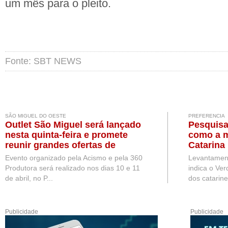
um mês para o pleito.
Fonte: SBT NEWS
SÃO MIGUEL DO OESTE
PREFERENCIA
Outlet São Miguel será lançado
Pesquis
nesta quinta-feira e promete
como a m
reunir grandes ofertas de
Catarina
diversos setores em 2027
Evento organizado pela Acismo e pela 360
Levantamen
Produtora será realizado nos dias 10 e 11
indica o Ver
de abril, no P...
dos catarine
Publicidade
Publicidade