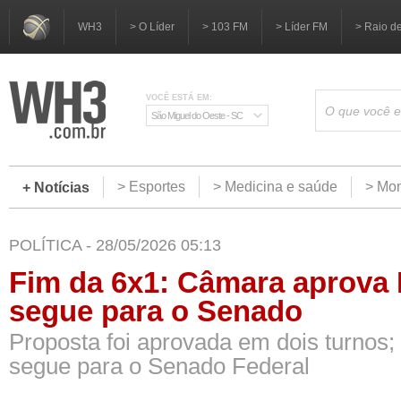
WH3
> O Líder
> 103 FM
> Líder FM
> Raio d
VOCÊ ESTÁ EM:
São Miguel do Oeste - SC
> Esportes
> Medicina e saúde
> Mom
+ Notícias
POLÍTICA - 28/05/2026 05:13
Fim da 6x1: Câmara aprova 
segue para o Senado
Proposta foi aprovada em dois turnos;
segue para o Senado Federal