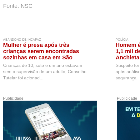
Fonte: NSC
ABANDONO DE INCAPAZ
POLÍCIA
Mulher é presa após três
Homem é 
crianças serem encontradas
1,1 mil d
sozinhas em casa em São
Anchieta
Miguel do Oeste
Crianças de 10, sete e um ano estavam
Suspeito foi 
sem a supervisão de um adulto; Conselho
após anális
Tutelar foi acionad...
segurança
Publicidade
Publicidade