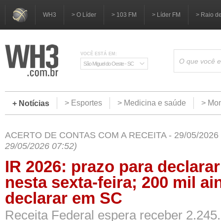
WH3
> O Líder
> 103 FM
> Líder FM
> Raio d
VOCÊ ESTÁ EM:
São Miguel do Oeste - SC
> Esportes
> Medicina e saúde
> Mom
+ Notícias
ACERTO DE CONTAS COM A RECEITA - 29/05/2026
29/05/2026 07:52)
IR 2026: prazo para declarar
nesta sexta-feira; 200 mil a
declarar em SC
Receita Federal espera receber 2.245