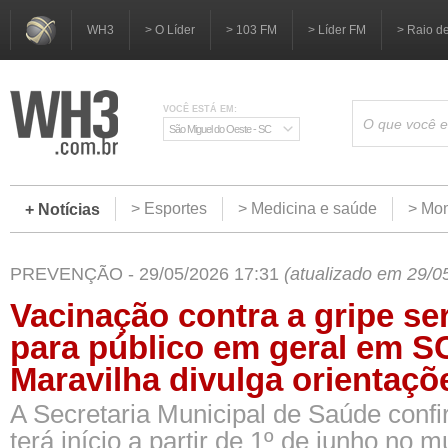
WH3
> O Líder
> 103 FM
> Líder FM
> Raio d
VOCÊ ESTÁ EM:
São Miguel do Oeste - SC
> Esportes
> Medicina e saúde
> Mom
+ Notícias
PREVENÇÃO - 29/05/2026 17:31
(atualizado em 29/0
Vacinação contra a gripe se
para público em geral em S
Maravilha divulga orientaçõ
A Secretaria Municipal de Saúde conf
terá início a partir de 1º de junho no m