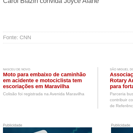
Carol Biazin convida Joyce Alane
Fonte: CNN
NASCEU DE NOVO
SÃO MIGUEL D
Moto para embaixo de caminhão
Associaç
em acidente e motociclista tem
Rotary A
escoriações em Maravilha
para for
pessoas
Colisão foi registrada na Avenida Maravilha
Parceria bu
Miguel d
contribuir c
de Referênc.
Publicidade
Publicidade