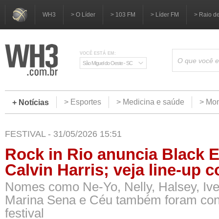
WH3
> O Líder
> 103 FM
> Líder FM
> Raio d
VOCÊ ESTÁ EM:
São Miguel do Oeste - SC
> Esportes
> Medicina e saúde
> Mom
+ Notícias
FESTIVAL - 31/05/2026 15:51
Rock in Rio anuncia Black 
Calvin Harris; veja line-up 
Nomes como Ne-Yo, Nelly, Halsey, Ive
Marina Sena e Céu também foram con
festival