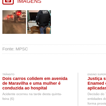
IMAGENS
Fonte: MPSC
TRÂNSITO
ENSINO SUPER
Dois carros colidem em avenida
Justiça 
de Maravilha e uma mulher é
Enamed e
conduzida ao hospital
aplicada
Medicina
Acidente ocorreu na tarde desta quinta-
Decisão do 
feira (6)
entidades d
forma provis