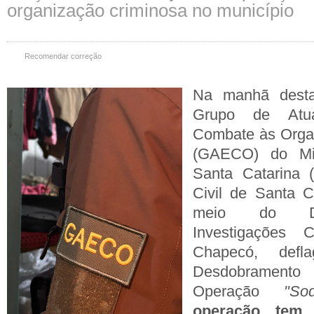
organização criminosa no município
Recomendar correção
Na manhã desta 
Grupo de Atu
Combate às Orga
(GAECO) do Min
Santa Catarina 
Civil de Santa C
meio do De
Investigações 
Chapecó, def
Desdobrament
Operação
"Soda
operação tem