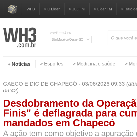
WH3
> O Líder
> 103 FM
> Líder FM
> Raio d
VOCÊ ESTÁ EM:
São Miguel do Oeste - SC
> Esportes
> Medicina e saúde
> Mom
+ Notícias
GAECO E DIC DE CHAPECÓ - 03/06/2026 09:33
(atu
09:42)
Desdobramento da Operação
Finis" é deflagrada para cu
mandados em Chapecó
A ação tem como objetivo a apuração 