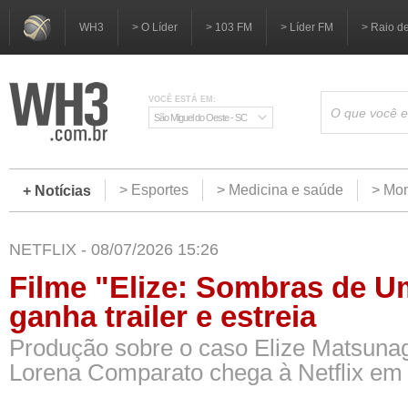
WH3
> O Líder
> 103 FM
> Líder FM
> Raio d
VOCÊ ESTÁ EM:
São Miguel do Oeste - SC
> Esportes
> Medicina e saúde
> Mom
+ Notícias
NETFLIX - 08/07/2026 15:26
Filme "Elize: Sombras de U
ganha trailer e estreia
Produção sobre o caso Elize Matsunag
Lorena Comparato chega à Netflix em 