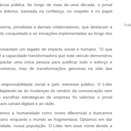
evância pública. Ao longo de mais de uma década, o jornal
s leitores, baseada na confiança, no respeito e no papel
Publ
toria, jornalistas e demais colaboradores, que destacam a
to conquistado e as inovações implementadas ao longo dos
presentam um legado de impacto social e humano. “O que
 a capacidade transformadora que este veículo demonstrou
pactar uma única pessoa para justificar todo o esforço e
e números, mas de transformações genuínas na vida das
responsabilidade social e pelo interesse público, O Líder
, adaptando-se às mudanças do cenário da comunicação sem
scolhas estratégicas da empresa foi valorizar o jornal
os canais digitais e ao rádio.
lhemos a humanidade como nosso diferencial e buscamos
alismo enquanto o mundo se fragmentava. Optamos em dar
 cidade, nossa população. O Líder tem esse nome devido a