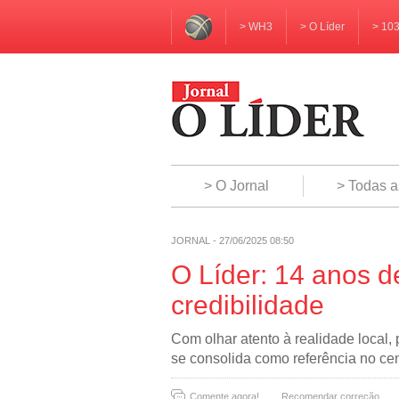
> WH3
> O Líder
> 10
> O Jornal
> Todas a
JORNAL - 27/06/2025 08:50
O Líder: 14 anos de
credibilidade
Com olhar atento à realidade local
se consolida como referência no c
Comente agora!
Recomendar correção