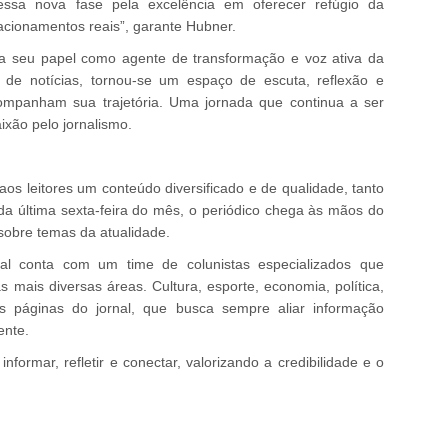
essa nova fase pela excelência em oferecer refúgio da
lacionamentos reais”, garante Hubner.
ma seu papel como agente de transformação e voz ativa da
de notícias, tornou-se um espaço de escuta, reflexão e
companham sua trajetória. Uma jornada que continua a ser
xão pelo jornalismo.
os leitores um conteúdo diversificado e de qualidade, tanto
ada última sexta-feira do mês, o periódico chega às mãos do
sobre temas da atualidade.
rnal conta com um time de colunistas especializados que
 mais diversas áreas. Cultura, esporte, economia, política,
 páginas do jornal, que busca sempre aliar informação
ente.
informar, refletir e conectar, valorizando a credibilidade e o