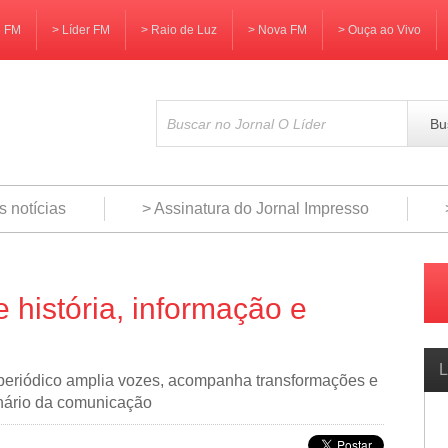
3 FM
> Líder FM
> Raio de Luz
> Nova FM
> Ouça ao Vivo
Bu
s notícias
> Assinatura do Jornal Impresso
 história, informação e
L
, periódico amplia vozes, acompanha transformações e
enário da comunicação