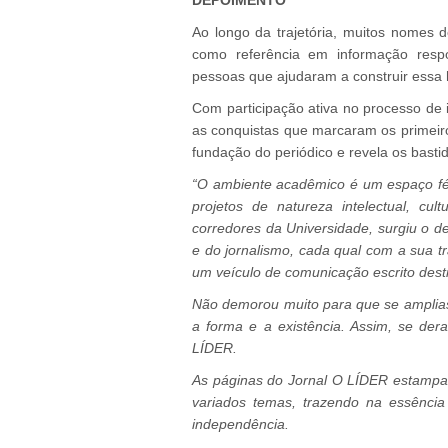
DEPOIMENTO
Ao longo da trajetória, muitos nomes d
como referência em informação resp
pessoas que ajudaram a construir essa h
Com participação ativa no processo de 
as conquistas que marcaram os primeiro
fundação do periódico e revela os basti
“O ambiente acadêmico é um espaço fért
projetos de natureza intelectual, cul
corredores da Universidade, surgiu o de
e do jornalismo, cada qual com a sua t
um veículo de comunicação escrito dest
Não demorou muito para que se amplias
a forma e a existência. Assim, se de
LÍDER.
As páginas do Jornal O LÍDER estampam
variados temas, trazendo na essênci
independência.