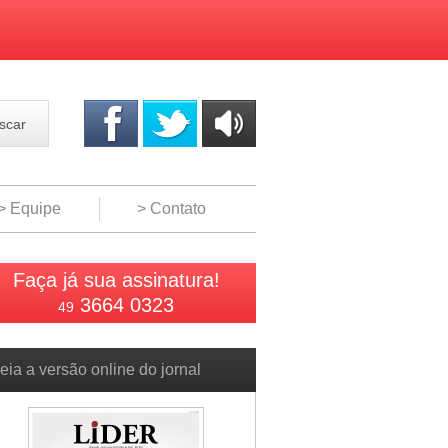
scar
OUÇA
ONLINE
> Equipe
> Contato
Faça já sua assinatura!
3664 0323
49
eia a versão online do jornal