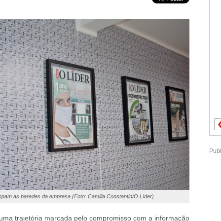
Publ
pam as paredes da empresa (Foto: Camilla Constantin/O Líder)
 uma trajetória marcada pelo compromisso com a informação