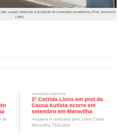
Líder, espaço dedicado à produção de conteúdos jornalísticos (Foto: Arquivo/O
Líder)
INSCRIÇÕES ABERTAS
2ª Corrida Lions em prol da
uto
Causa Autista ocorre em
na
setembro em Maravilha
ta
4 de
Iniciativa é realizada pelo Lions Clube
Maravilha TEAcolhe