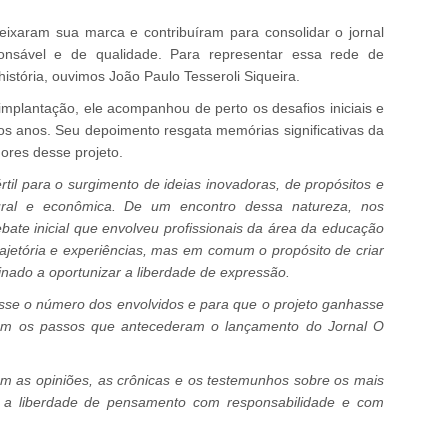
eixaram sua marca e contribuíram para consolidar o jornal
onsável e de qualidade. Para representar essa rede de
istória, ouvimos João Paulo Tesseroli Siqueira.
implantação, ele acompanhou de perto os desafios iniciais e
s anos. Seu depoimento resgata memórias significativas da
dores desse projeto.
il para o surgimento de ideias inovadoras, de propósitos e
tural e econômica.
De um encontro dessa natureza, nos
bate inicial que envolveu profissionais da área da educação
rajetória e experiências, mas em comum o propósito de criar
inado a oportunizar a liberdade de expressão.
se o número dos envolvidos e para que o projeto ganhasse
ram os passos que antecederam o lançamento do Jornal O
 as opiniões, as crônicas e os testemunhos sobre os mais
a a liberdade de pensamento com responsabilidade e com