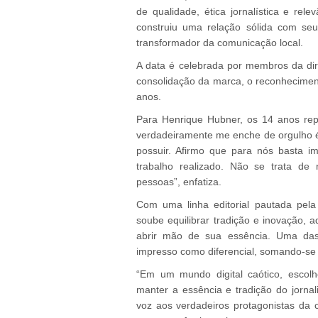
de qualidade, ética jornalística e rel
construiu uma relação sólida com seu
transformador da comunicação local.
A data é celebrada por membros da dire
consolidação da marca, o reconhecimen
anos.
Para Henrique Hubner, os 14 anos re
verdadeiramente me enche de orgulho é
possuir. Afirmo que para nós basta im
trabalho realizado. Não se trata d
pessoas”, enfatiza.
Com uma linha editorial pautada pela 
soube equilibrar tradição e inovação
abrir mão de sua essência. Uma das e
impresso como diferencial, somando-se a
“Em um mundo digital caótico, esco
manter a essência e tradição do jorn
voz aos verdadeiros protagonistas da