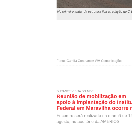
No primeiro andar da estrutura fica a redação do O 
Fonte: Camilla Constantin/ WH Comunicações
DURANTE VISITA DO MEC
Reunião de mobilização em
apoio à implantação do Instit
Federal em Maravilha ocorre 
próxima semana, durante visi
Encontro será realizado na manhã de 1
de representantes do MEC
agosto, no auditório da AMERIOS