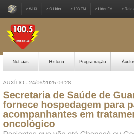
> WH3
> O Líder
> 103 FM
> Líder FM
> Raio 
Notícias
História
Programação
Áudio
AUXÍLIO - 24/06/2025 09:28
Secretaria de Saúde de Gua
fornece hospedagem para p
acompanhantes em tratame
oncológico