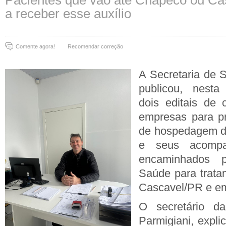
Pacientes que vão até Chapecó ou Ca
a receber esse auxílio
Comente agora!
Recomendar correção
A Secretaria de 
publicou, nesta 
dois editais de 
empresas para pr
de hospedagem di
e seus acompa
encaminhados p
Saúde para trata
Cascavel/PR e e
O secretário d
Parmigiani, expli