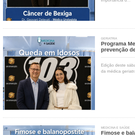
importância d...
GERIATRIA
Programa Me
prevenção d
Edição deste sáb
da médica geriat
MEDICINA E SAÚDE
Fimose e bal