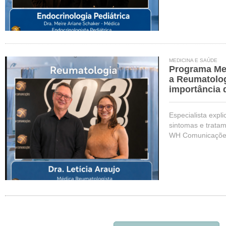
MEDICINA E SAÚDE
Programa Me
a Reumatolog
importância 
Especialista expl
sintomas e trata
WH Comunicaçõe