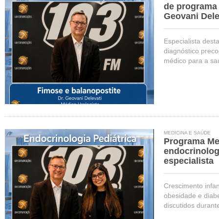
de programa 
Geovani Dele
Especialista dest
diagnóstico pre
médico para a saú
MEDICINA E SAÚDE
Programa Me
endocrinolog
especialista
Crescimento infan
obesidade e diab
discutidos durante