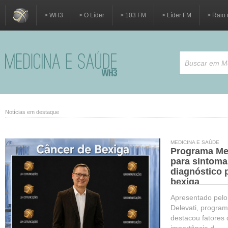
> WH3
> O Líder
> 103 FM
> Líder FM
> Raio 
Notícias em destaque
MEDICINA E SAÚDE
Programa Med
para sintoma
diagnóstico 
bexiga
Apresentado pelo 
Delevati, progr
destacou fatores 