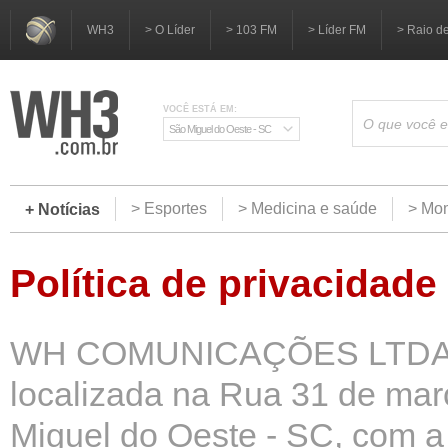
WH3
> O Líder
> 103 FM
> Líder FM
> Raio d
VOCÊ ESTÁ EM:
São Miguel do Oeste - SC
> Esportes
> Medicina e saúde
> Mom
+ Notícias
Política de privacidade
WH COMUNICAÇÕES LTDA (C
localizada na Rua 31 de mar
Miguel do Oeste - SC, com a