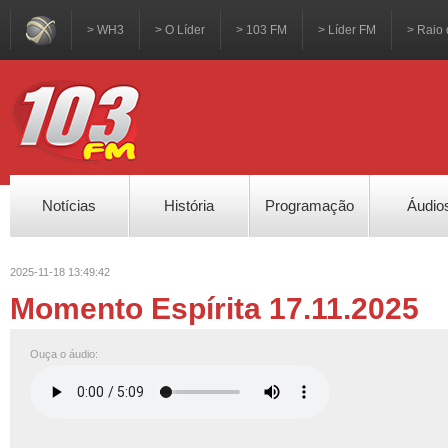
> WH3
> O Líder
> 103 FM
> Líder FM
> Raio 
Notícias
História
Programação
Áudio
2025-11-18 13:49:42
Momento Espírita 17.11.2025
Ouça o áudio: