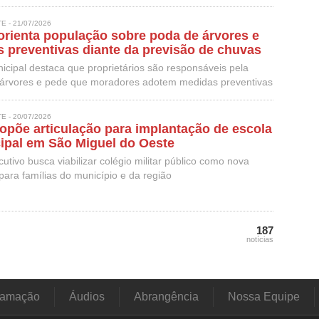
 - 21/07/2026
 orienta população sobre poda de árvores e
s preventivas diante da previsão de chuvas
cipal destaca que proprietários são responsáveis pela
árvores e pede que moradores adotem medidas preventivas
ais
 - 20/07/2026
opõe articulação para implantação de escola
cipal em São Miguel do Oeste
utivo busca viabilizar colégio militar público como nova
ara famílias do município e da região
187
notícias
ramação
Áudios
Abrangência
Nossa Equipe