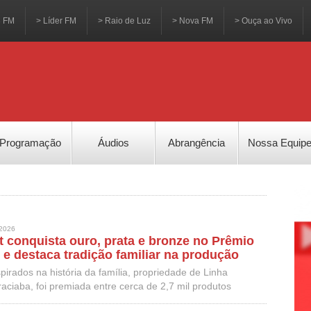
3 FM
> Líder FM
> Raio de Luz
> Nova FM
> Ouça ao Vivo
Programação
Áudios
Abrangência
Nossa Equip
2026
ot conquista ouro, prata e bronze no Prêmio
l e destaca tradição familiar na produção
irados na história da família, propriedade de Linha
ciaba, foi premiada entre cerca de 2,7 mil produtos
dição do Prêmio Queijo Brasil, realizada em Blumenau.