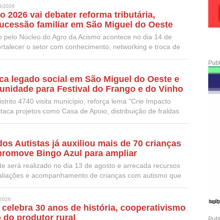
8/2026
 2026 vai debater reforma tributária,
sucessão familiar em São Miguel do Oeste
 pelo Núcleo do Agro da Acismo acontece no dia 14 de
ortalecer o setor com conhecimento, networking e troca de
Publ
ca legado social em São Miguel do Oeste e
nidade para Festival do Frango e do Vinho
trito 4740 visita município, reforça lema "Crie Impacto
aca projetos como Casa de Apoio, distribuição de fraldas
berfest solidária
os Autistas já auxiliou mais de 70 crianças
promove Bingo Azul para ampliar
s em SMOeste
te será realizado no dia 13 de agosto e arrecada recursos
valiações e acompanhamento de crianças com autismo que
mento
2026
celebra 30 anos de história, cooperativismo
o do produtor rural
Publ