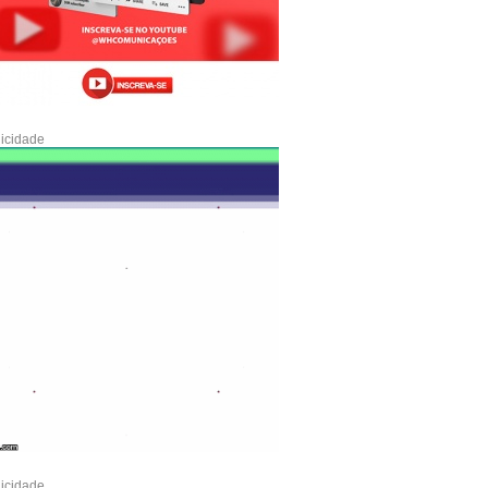
icidade
icidade