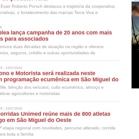
o Evair Roberto Porsch destacou a trajetória da cooperativa,
ativas, o fortalecimento das marcas Terra Viva e
tou homenagem aos agricultores e motoristas pelo Dia do
a.
26
plea lança campanha de 20 anos com mais
s para associados
emora duas décadas de atuação na região e oferece
ios, seguros, crédito e outras oportunidades de
 - 23/07/2026
ono e Motorista será realizada neste
 programação ecumênica em São Miguel do
file, bênção dos veículos, culto ecumênico, almoço e
ebrar agricultores e motoristas
 - 22/07/2026
Corridas Unimed reúne mais de 800 atletas
go em São Miguel do Oeste
 etapa regional com novidades, percurso alterado, corrida
ara toda a família