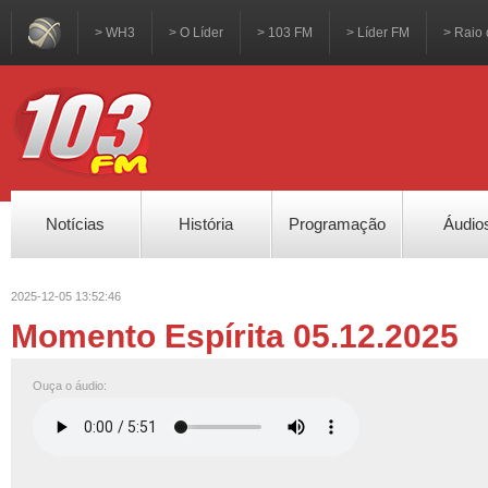
> WH3
> O Líder
> 103 FM
> Líder FM
> Raio 
Notícias
História
Programação
Áudio
2025-12-05 13:52:46
Momento Espírita 05.12.2025
Ouça o áudio: