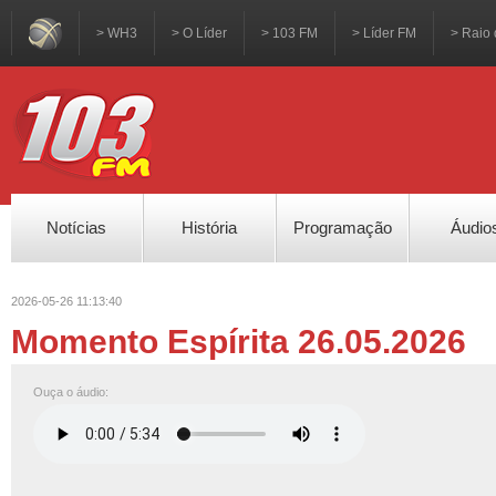
> WH3
> O Líder
> 103 FM
> Líder FM
> Raio 
Notícias
História
Programação
Áudio
2026-05-26 11:13:40
Momento Espírita 26.05.2026
Ouça o áudio: