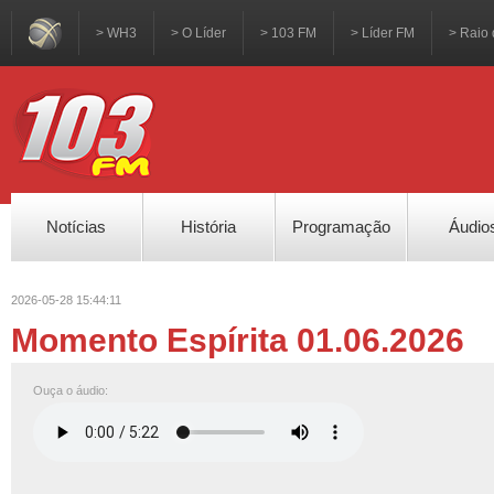
> WH3
> O Líder
> 103 FM
> Líder FM
> Raio 
Notícias
História
Programação
Áudio
2026-05-28 15:44:11
Momento Espírita 01.06.2026
Ouça o áudio: