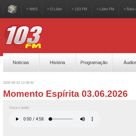
> WH3
> O Líder
> 103 FM
> Líder FM
> Raio 
Notícias
História
Programação
Áudio
2026-06-02 13:38:40
Momento Espírita 03.06.2026
Ouça o áudio: