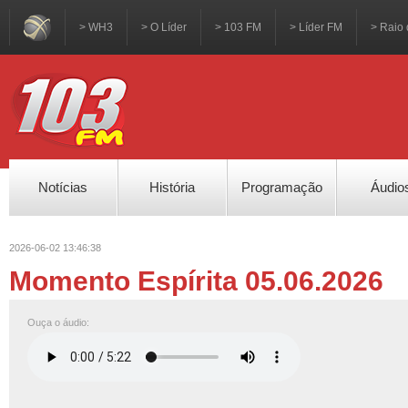
> WH3
> O Líder
> 103 FM
> Líder FM
> Raio 
Notícias
História
Programação
Áudio
2026-06-02 13:46:38
Momento Espírita 05.06.2026
Ouça o áudio: