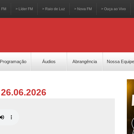
3 FM
> Líder FM
> Raio de Luz
> Nova FM
> Ouça ao Vivo
Programação
Áudios
Abrangência
Nossa Equip
 26.06.2026