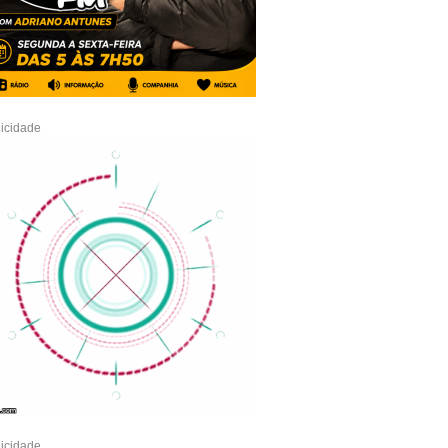
icidade
icidade