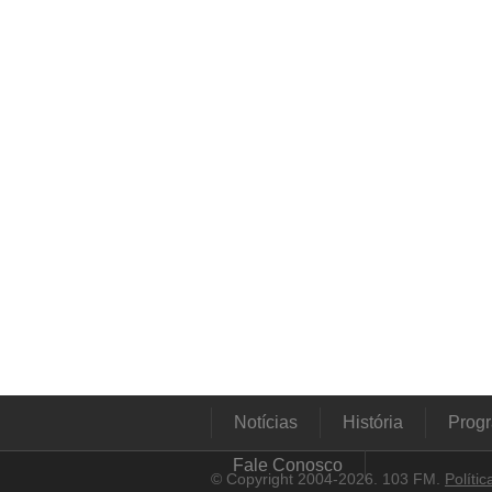
Notícias
História
Prog
Fale Conosco
© Copyright 2004-2026. 103 FM.
Políti