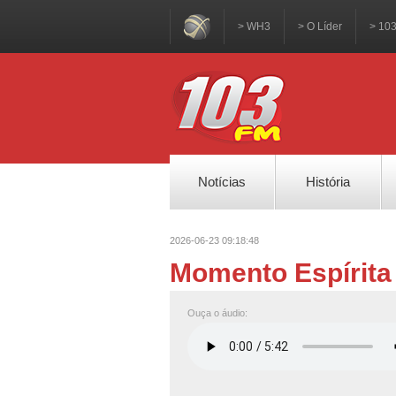
> WH3
> O Líder
> 10
Notícias
História
2026-06-23 09:18:48
Momento Espírita
Ouça o áudio: