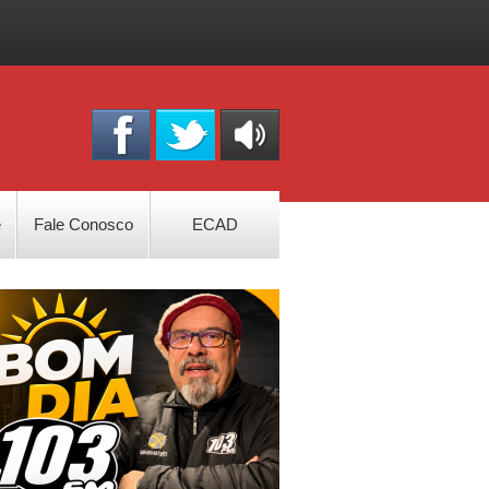
OUÇA
ONLINE
e
Fale Conosco
ECAD