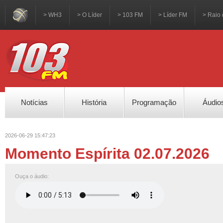
> WH3
> O Líder
> 103 FM
> Líder FM
> Raio 
Notícias
História
Programação
Áudio
2026-06-29 15:47:23
Momento Espírita 02.07.2026
Ouça o áudio: