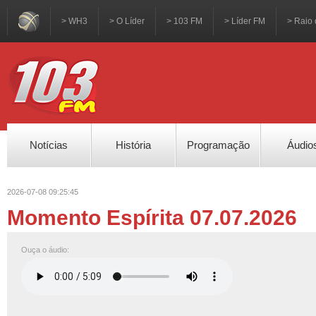
> WH3
> O Líder
> 103 FM
> Líder FM
> Raio 
Notícias
História
Programação
Áudio
2026-07-08 09:25:45
Momento Espírita 07.07.2026
Ouça o áudio: