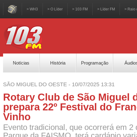
> WH3
> O Líder
> 103 FM
> Líder FM
> Raio 
Notícias
História
Programação
Áudio
SÃO MIGUEL DO OESTE - 10/07/2025 13:31
Rotary Club de São Miguel 
prepara 22º Festival do Fra
Vinho
Evento tradicional, que ocorrerá em 2
Parque da FAISMO, terá cardápio vari