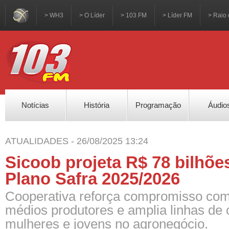
> WH3
> O Líder
> 103 FM
> Líder FM
> Raio 
Notícias
História
Programação
Áudio
ATUALIDADES - 26/08/2025 13:24
Sicoob projeta R$ 78 bilhõe
Plano Safra 2025/2026
Cooperativa reforça compromisso co
médios produtores e amplia linhas de 
mulheres e jovens no agronegócio.