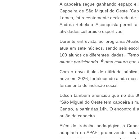
A capoeira segue ganhando espaço e 
Capoeira de São Miguel do Oeste (Cap
Lemes, foi recentemente declarada de ut
Andréa Rebelato. A conquista permitirá
atividades culturais e esportivas.
Durante entrevista ao programa Atua
atua em sete núcleos, sendo seis esco
100 alunos de diferentes idades.
“Temos
alunos participando. É uma cultura qu
Com o novo título de utilidade públic
nove em 2026, fortalecendo ainda mais 
ferramenta de inclusão social.
Edson também anunciou que no dia 30
“São Miguel do Oeste tem capoeira sim,
Centro, a partir das 14h. O encontro é
aulão de capoeira.
Além do trabalho pedagógico, a Capo
adaptada na APAE, promovendo inclusã