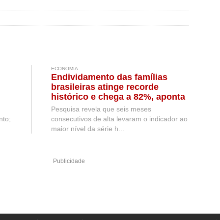
ECONOMIA
Endividamento das famílias
brasileiras atinge recorde
histórico e chega a 82%, aponta
CNC
Pesquisa revela que seis meses
nto;
consecutivos de alta levaram o indicador ao
maior nível da série h...
Publicidade