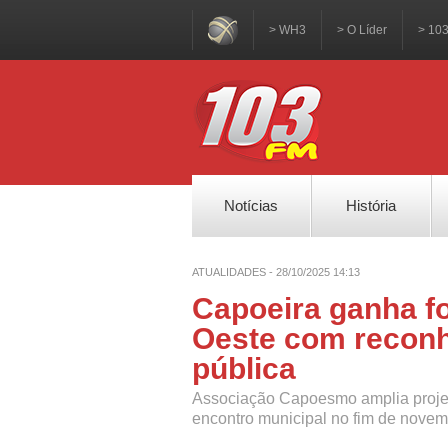
> WH3
> O Líder
> 10
Notícias
História
ATUALIDADES - 28/10/2025 14:13
Capoeira ganha f
Oeste com reconh
pública
Associação Capoesmo amplia projeto
encontro municipal no fim de novem