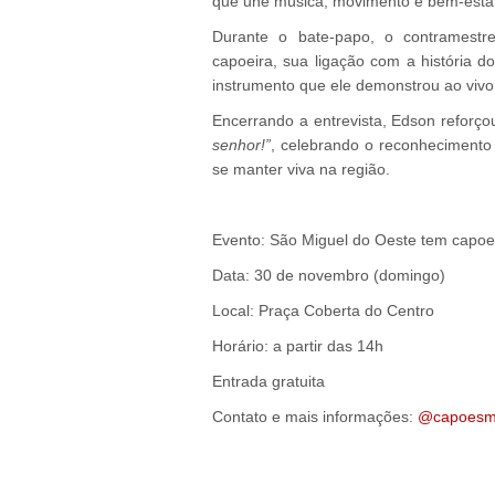
que une música, movimento e bem-esta
Durante o bate-papo, o contramestr
capoeira, sua ligação com a história d
instrumento que ele demonstrou ao vivo
Encerrando a entrevista, Edson reforç
senhor!”
, celebrando o reconhecimento
se manter viva na região.
Evento: São Miguel do Oeste tem capoei
Data: 30 de novembro (domingo)
Local: Praça Coberta do Centro
Horário: a partir das 14h
Entrada gratuita
Contato e mais informações:
@capoes