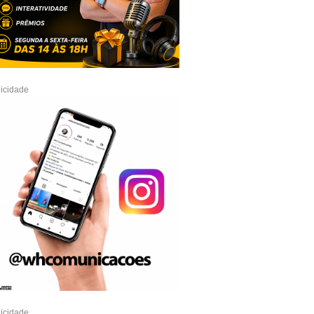
icidade
icidade