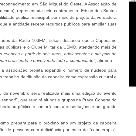
reconhecimento em São Miguel do Oeste. A Associação de
oesmo), representada pelo contramestre Edson dos Santos
ilidade pública municipal, por meio de projeto da vereadora
 que a entidade receba recursos públicos para ampliar suas
lidades da Rádio 103FM, Edson destacou que a Capoesmo
las públicas e o Clube Militar da USMO, atendendo mais de
 crianças a partir de seis anos, adolescentes e até pais de
e vem crescendo e envolvendo toda a comunidade”
, afirmou.
a, a associação projeta expandir o número de núcleos para
o trabalho de difusão da capoeira como expressão cultural e
 de novembro será realizada mais uma edição do evento
 senhor!”, que reunirá alunos e grupos na Praça Coberta do
 aberto ao público e contará com apresentações e um grande
esmo prepara para o próximo ano um projeto de capoeira
o de pessoas com deficiência por meio da “capoterapia”,