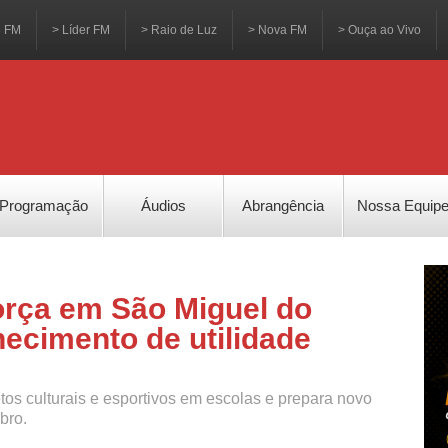
3 FM
> Líder FM
> Raio de Luz
> Nova FM
> Ouça ao Vivo
Programação
Áudios
Abrangência
Nossa Equip
orça em São Miguel do
ecimento de utilidade
s culturais e esportivos em escolas e prepara novo
bro.