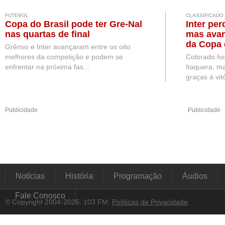
FUTEBOL
CLASSIFICADO
Copa do Brasil pode ter Gre-Nal
Inter per
nas quartas de final
mas avan
da Copa 
Grêmio e Inter avançaram entre os oito
melhores da competição e podem se
Colorado fo
enfrentar na próxima fas...
Itaquera, ma
graças à vitó
Publicidade
Publicidade
Notícias
História
Programação
Áudios
Fale Conosco
© Copyright 2004-2026. 103 FM.
Políticas de Privacidade