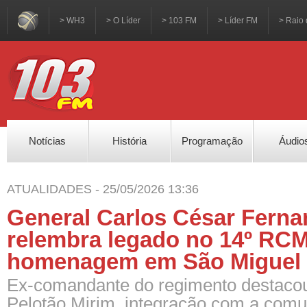
> WH3
> O Líder
> 103 FM
> Líder FM
> Raio 
Notícias
História
Programação
Áudio
ATUALIDADES - 25/05/2026 13:36
General Carlos César Fern
relembra legado no 14º RCM
homenagem em São Miguel 
Ex-comandante do regimento destacou
Pelotão Mirim, integração com a com