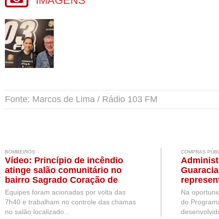
IMAGENS
Fonte: Marcos de Lima / Rádio 103 FM
BOMBEIROS
COMPRAS PÚB
Vídeo: Princípio de incêndio
Administ
atinge salão comunitário no
Guaracia
bairro Sagrado Coração de
represe
Jesus, em SMOeste
Equipes foram acionadas por volta das
Na oportuni
7h40 e trabalham no controle das chamas
do Programa
no salão localizado...
desenvolvid