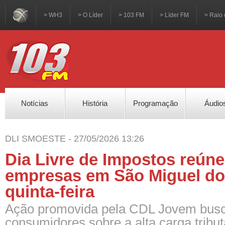
> WH3
> O Líder
> 103 FM
> Líder FM
> Raio 
Notícias
História
Programação
Áudio
DLI SMOESTE - 27/05/2026 13:26
Dia Livre de Impostos reúne
empresas em São Miguel do
quinta-feira
Ação promovida pela CDL Jovem busca
consumidores sobre a alta carga tributá