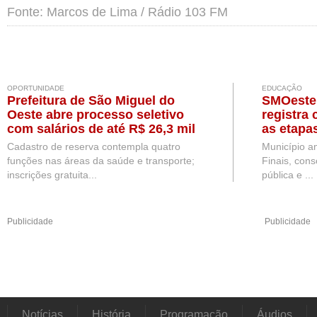
Fonte: Marcos de Lima / Rádio 103 FM
OPORTUNIDADE
EDUCAÇÃO
Prefeitura de São Miguel do
SMOeste 
Oeste abre processo seletivo
registra
com salários de até R$ 26,3 mil
as etapa
Fundame
Cadastro de reserva contempla quatro
Município am
funções nas áreas da saúde e transporte;
Finais, con
inscrições gratuita...
pública e ...
Publicidade
Publicidade
Notícias
História
Programação
Áudios