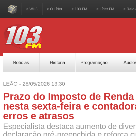
> WH3
> O Líder
> 103 FM
> Líder FM
> Raio 
Notícias
História
Programação
Áudio
LEÃO - 28/05/2026 13:30
Prazo do Imposto de Renda
nesta sexta-feira e contador
erros e atrasos
Especialista destaca aumento de dive
declaração pré-preenchida e reforça c